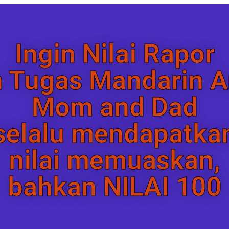
Ingin Nilai Rapor
 Tugas Mandarin 
Mom and Dad
selalu mendapatka
nilai memuaskan,
bahkan NILAI 100