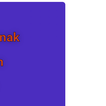
Anak
n