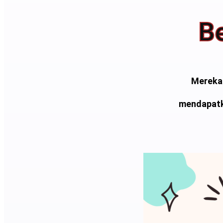
B
Mereka 
mendapatk