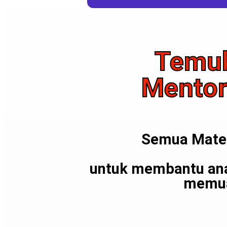
Temuk
Mentor
Semua Mater
untuk membantu ana
memua