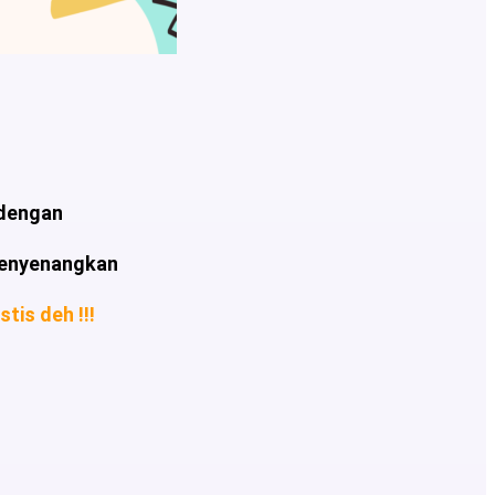
i dengan
 menyenangkan
is deh !!!